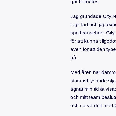
går till mötes.
Jag grundade City N
tagit fart och jag e
spelbranschen. City 
för att kunna tillg
även för att den type
på.
Med åren när dammet
starkast lysande stj
ägnat min tid åt visa
och mitt team beslute
och serverdrift med 