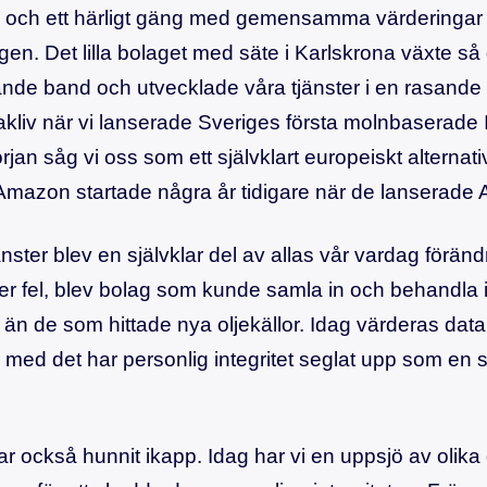
ja och ett härligt gäng med gemensamma värderingar
n. Det lilla bolaget med säte i Karlskrona växte så 
ande band och utvecklade våra tjänster i en rasande t
lakliv när vi lanserade Sveriges första molnbaserade I
rjan såg vi oss som ett självklart europeiskt alternativ
Amazon startade några år tidigare när de lanserade
jänster blev en självklar del av allas vår vardag förä
er fel, blev bolag som kunde samla in och behandla in
a än de som hittade nya oljekällor. Idag värderas da
 med det har personlig integritet seglat upp som en sj
ar också hunnit ikapp. Idag har vi en uppsjö av olik