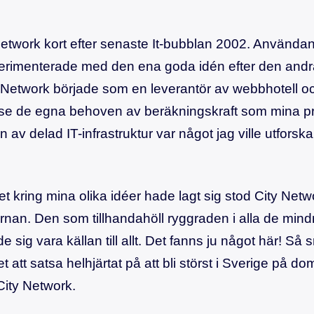
etwork kort efter senaste It-bubblan 2002. Användan
xperimenterade med den ena goda idén efter den and
Network började som en leverantör av webbhotell och
odose de egna behoven av beräkningskraft som mina p
n av delad IT-infrastruktur var något jag ville utfors
 kring mina olika idéer hade lagt sig stod City Net
ärnan. Den som tillhandahöll ryggraden i alla de mind
de sig vara källan till allt. Det fanns ju något här! S
t att satsa helhjärtat på att bli störst i Sverige på d
City Network.