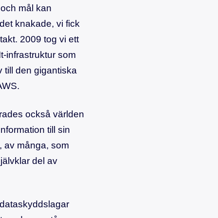
 och mål kan
det knakade, vi fick
akt. 2009 tog vi ett
t-infrastruktur som
 till den gigantiska
 AWS.
ndrades också världen
formation till sin
ta, av många, som
älvklar del av
a dataskyddslagar