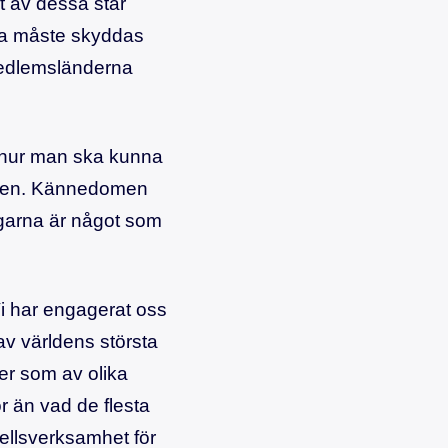
t av dessa står
ata måste skyddas
 medlemsländerna
m hur man ska kunna
raven. Kännedomen
garna är något som
Vi har engagerat oss
av världens största
er som av olika
r än vad de flesta
ellsverksamhet för