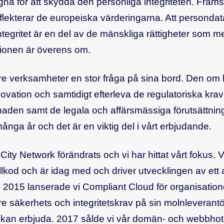
gna för att skydda den personliga integriteten. Främs
flekterar de europeiska värderingarna. Att persond
 integritet är en del av de mänskliga rättigheter som
ionen är överens om.
re verksamheter en stor fråga på sina bord. Den o
novation och samtidigt efterleva de regulatoriska k
aden samt de legala och affärsmässiga förutsättnin
ånga år och det är en viktig del i vårt erbjudande.
ity Network förändrats och vi har hittat vårt fokus. 
ällkod och är idag med och driver utvecklingen av ett 
 2015 lanserade vi Compliant Cloud för organisation
e säkerhets och integritetskrav på sin molnleverantö
r kan erbjuda. 2017 sålde vi vår domän- och webbhot