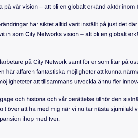
a på vår vision – att bli en globalt erkänd aktör inom I
ndringar har siktet alltid varit inställt på just det dä
it in som City Networks vision – att bli en globalt er
rbetare på City Network samt för er som litar på oss 
n här affären fantastiska möjligheter att kunna närma
öjligheteter att tillsammans utveckla ännu fler innova
gage och historia och vår berättelse tillhör den sist
tolt över att ha med mig när vi nu tar nästa sjumilakliv
expansion ihop med Iver.