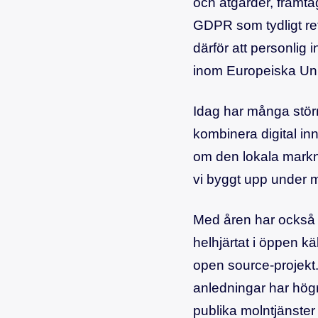
och åtgärder, framta
GDPR som tydligt re
därför att personlig
inom Europeiska Un
Idag har många stör
kombinera digital in
om den lokala markn
vi byggt upp under m
Med åren har också C
helhjärtat i öppen k
open source-projekt.
anledningar har högr
publika molntjänste