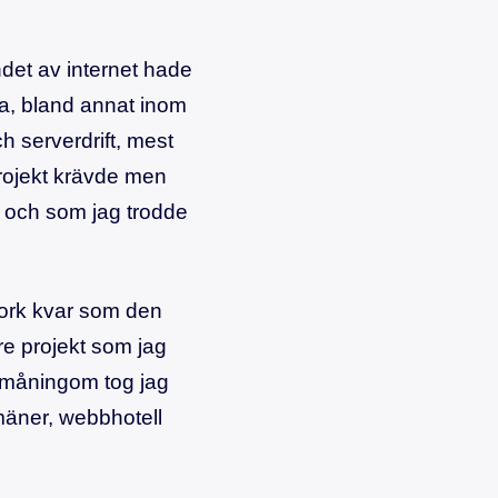
det av internet hade
ra, bland annat inom
 serverdrift, mest
rojekt krävde men
ka och som jag trodde
work kvar som den
re projekt som jag
å småningom tog jag
omäner, webbhotell