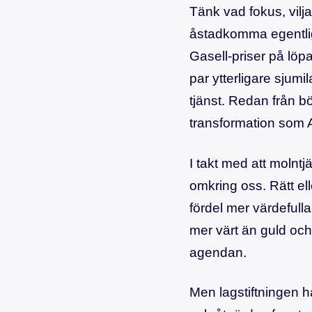
Tänk vad fokus, vil
åstadkomma egentlige
Gasell-priser på löp
par ytterligare sjumi
tjänst. Redan från bö
transformation som 
I takt med att molnt
omkring oss. Rätt ell
fördel mer värdefull
mer värt än guld och
agendan.
Men lagstiftningen h