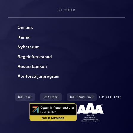
CLEURA
Om oss
Karriär
Nyhetsrum
Regelefterlevnad
Resursbanken
Återförsäljarprogram
ISO 9001
ISO 14001
ISO 27001:2022
CERTIFIED