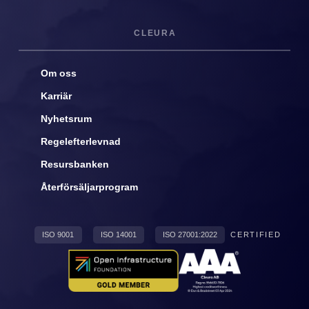
CLEURA
Om oss
Karriär
Nyhetsrum
Regelefterlevnad
Resursbanken
Återförsäljarprogram
ISO 9001
ISO 14001
ISO 27001:2022
CERTIFIED