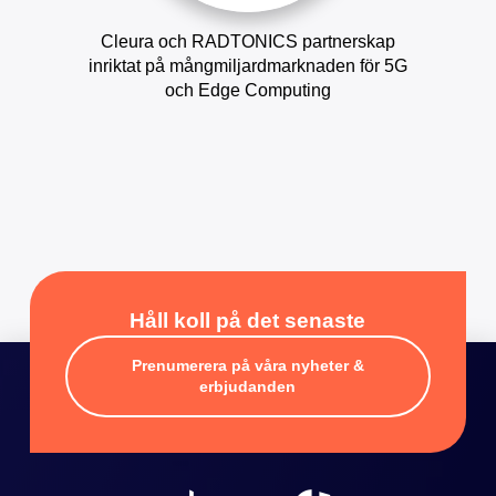
Cleura och RADTONICS partnerskap
inriktat på mångmiljardmarknaden för 5G
och Edge Computing
Håll koll på det senaste
Prenumerera på våra nyheter &
erbjudanden