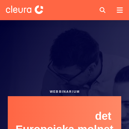
WEBBINARIUM
Tack för din anmälan
till – Vägen till
det