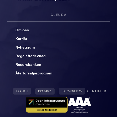
CLEURA
Om oss
Karriär
Nyhetsrum
Regelefterlevnad
Resursbanken
Återförsäljarprogram
ISO 9001
ISO 14001
ISO 27001:2022
CERTIFIED