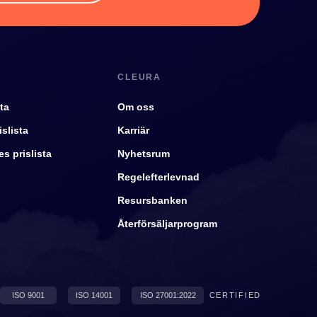
CLEURA
ta
Om oss
slista
Karriär
s prislista
Nyhetsrum
Regelefterlevnad
Resursbanken
Återförsäljarprogram
ISO 9001
ISO 14001
ISO 27001:2022
CERTIFIED