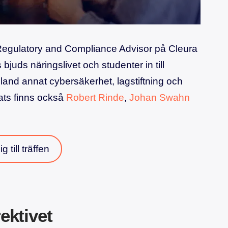
Regulatory and Compliance Advisor på Cleura
s bjuds näringslivet och studenter in till
land annat cybersäkerhet, lagstiftning och
lats finns också
Robert Rinde
,
Johan Swahn
 till träffen
ektivet