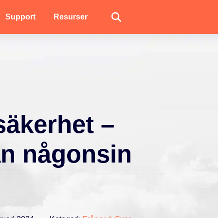
Support
Resurser
äkerhet –
 än någonsin