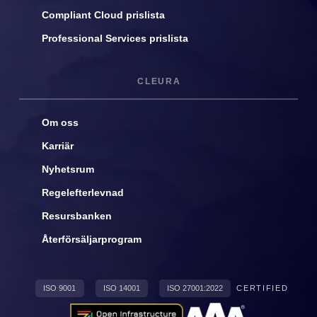
Compliant Cloud prislista
Professional Services prislista
CLEURA
Om oss
Karriär
Nyhetsrum
Regelefterlevnad
Resursbanken
Återförsäljarprogram
ISO 9001
ISO 14001
ISO 27001:2022
CERTIFIED