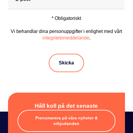
g
p
*
o
s
* Obligatoriskt
t
*
Vi behandlar dina personuppgifter i enlighet med vårt
integritetsmeddelande
.
Skicka
Håll koll på det senaste
Prenumerera på våra nyheter &
erbjudanden