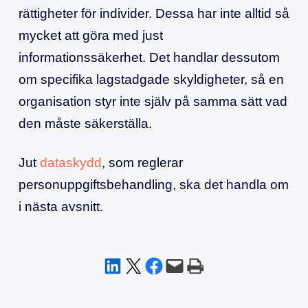
rättigheter för individer. Dessa har inte alltid så
mycket att göra med just
informationssäkerhet. Det handlar dessutom
om specifika lagstadgade skyldigheter, så en
organisation styr inte själv på samma sätt vad
den måste säkerställa.
Jut
dataskydd
, som reglerar
personuppgiftsbehandling, ska det handla om
i nästa avsnitt.
Dela på LinkedIn
Dela på X
Dela på Facebook
Skicka denna sida med e-post
Skriv ut denna sida