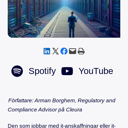
Dela på LinkedIn
Dela på X
Dela på Facebook
Skicka denna sida med e-post
Skriv ut denna sida
Spotify
YouTube
Författare: Arman Borghem, Regulatory and
Compliance Advisor på Cleura
Den som jobbar med it-anskaffningar eller it-