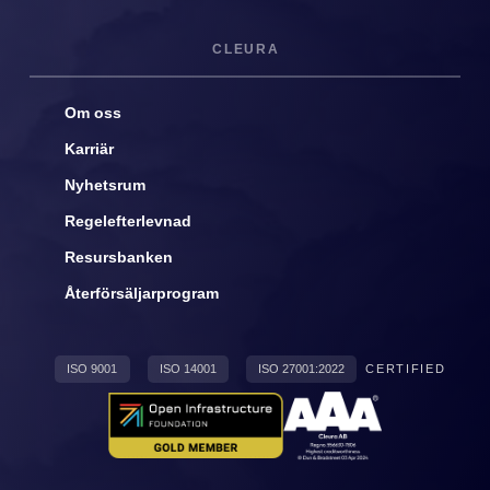
CLEURA
Om oss
Karriär
Nyhetsrum
Regelefterlevnad
Resursbanken
Återförsäljarprogram
ISO 9001
ISO 14001
ISO 27001:2022
CERTIFIED