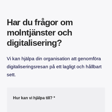
Har du frågor om
molntjänster och
digitalisering?
Vi kan hjälpa din organisation att genomföra
digitaliseringsresan på ett lagligt och hållbart
sett.
H
u
r
k
a