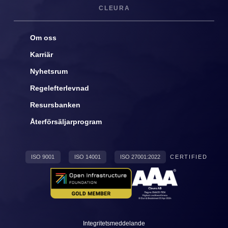
CLEURA
Om oss
Karriär
Nyhetsrum
Regelefterlevnad
Resursbanken
Återförsäljarprogram
ISO 9001
ISO 14001
ISO 27001:2022
CERTIFIED
Integritetsmeddelande