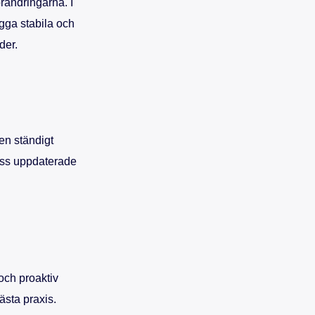
örändringarna. I
ygga stabila och
der.
en ständigt
 oss uppdaterade
och proaktiv
ästa praxis.