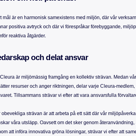
t mål är en harmonisk samexistens med miljön, där vår verksa
nar positiva avtryck och där vi förespråkar förebyggande, miljöp
mför reaktiva åtgärder.
edarskap och delat ansvar
Cleura är miljömässig framgång en kollektiv strävan. Medan vår
ätter resurser och anger riktningen, delar varje Cleura-medlem, o
varet. Tillsammans strävar vi efter att vara ansvarsfulla förvaltar
 obevekliga strävan är att arbeta på ett sätt där vår miljöpåverka
skar våra utsläpp. Oavsett om det sker genom återanvändning, å
om att införa innovativa gröna lösningar, strävar vi efter att sam