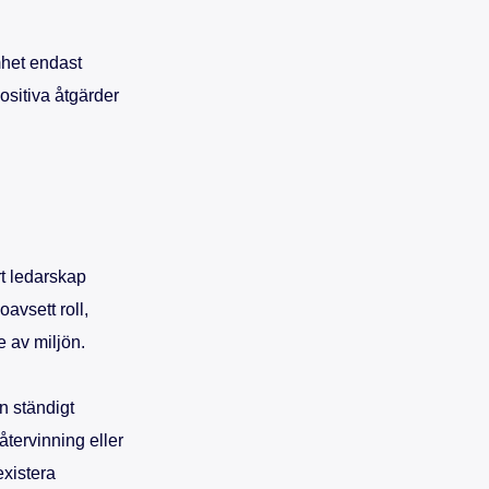
mhet endast
ositiva åtgärder
t ledarskap
avsett roll,
e av miljön.
n ständigt
tervinning eller
existera