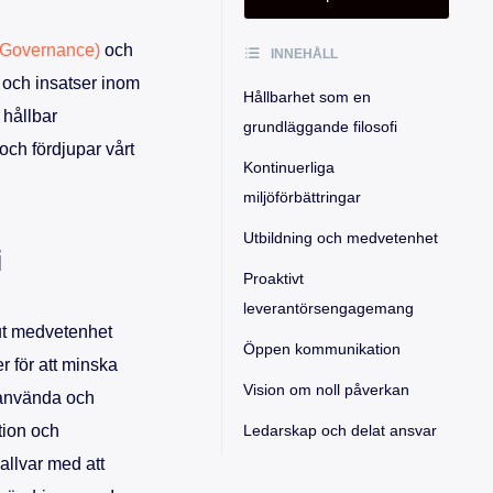
 Governance)
och
INNEHÅLL
 och insatser inom
Hållbarhet som en
 hållbar
grundläggande filosofi
och fördjupar vårt
Kontinuerliga
miljöförbättringar
Utbildning och medvetenhet
i
Proaktivt
leverantörsengagemang
ut medvetenhet
Öppen kommunikation
 för att minska
Vision om noll påverkan
t använda och
tion och
Ledarskap och delat ansvar
 allvar med att