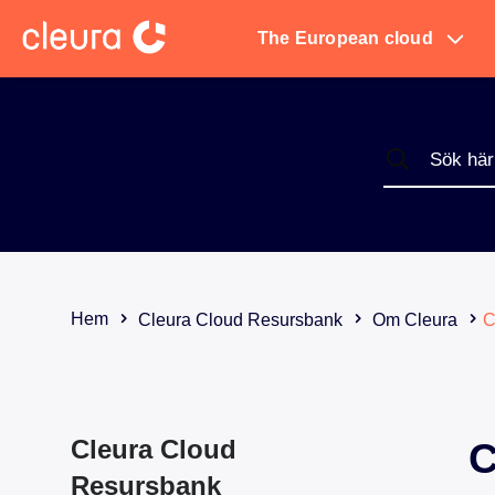
The European cloud
Hem
Cleura Cloud Resursbank
Om Cleura
C
Cleura Cloud
C
Resursbank