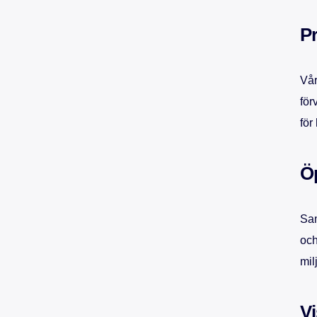
P
Vår
för
för
Ö
Sam
och
mil
Vi