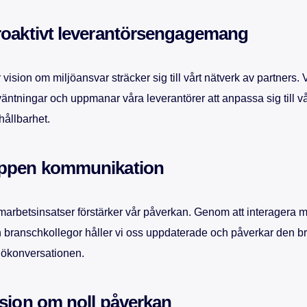
roaktivt leverantörsengagemang
 vision om miljöansvar sträcker sig till vårt nätverk av partners. V
väntningar och uppmanar våra leverantörer att anpassa sig till
 hållbarhet.
ppen kommunikation
arbetsinsatser förstärker vår påverkan. Genom att interagera m
 branschkollegor håller vi oss uppdaterade och påverkar den b
jökonversationen.
sion om noll påverkan