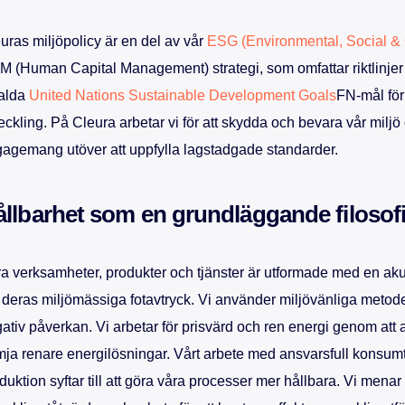
uras miljöpolicy är en del av vår
ESG (Environmental, Social &
 (Human Capital Management) strategi, som omfattar riktlinjer
alda
United Nations Sustainable Development Goals
FN-mål för
eckling. På Cleura arbetar vi för att skydda och bevara vår miljö 
agemang utöver att uppfylla lagstadgade standarder.
llbarhet som en grundläggande filosof
a verksamheter, produkter och tjänster är utformade med en ak
deras miljömässiga fotavtryck. Vi använder miljövänliga metoder
ativ påverkan. Vi arbetar för prisvärd och ren energi genom at
mja renare energilösningar. Vårt arbete med ansvarsfull konsum
duktion syftar till att göra våra processer mer hållbara. Vi menar