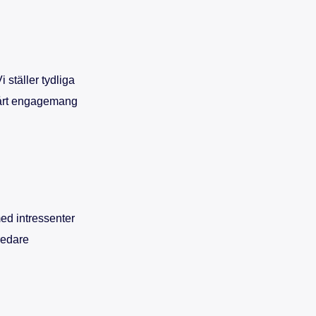
i ställer tydliga
 vårt engagemang
ed intressenter
redare