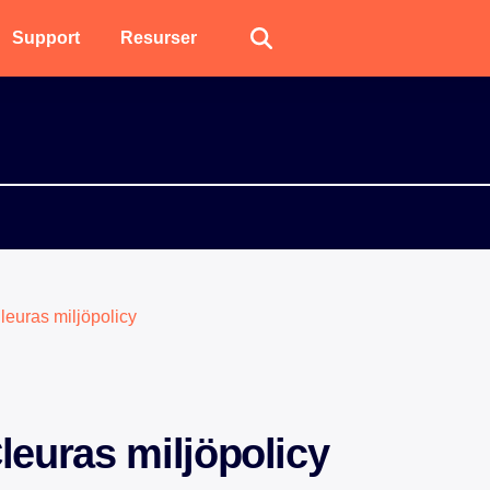
Support
Resurser
leuras miljöpolicy
leuras miljöpolicy