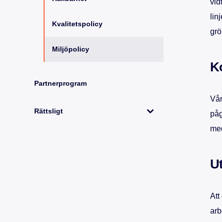
vid
lin
Kvalitetspolicy
grö
Miljöpolicy
Ko
Partnerprogram
Vår
Rättsligt
påg
med
U
Att
arb