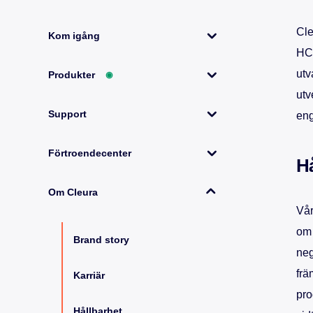
Cle
Kom igång
HCM
utv
Produkter
◉
utv
Support
eng
Förtroendecenter
Hå
Om Cleura
Vår
om 
Brand story
neg
frä
Karriär
pro
Hållbarhet