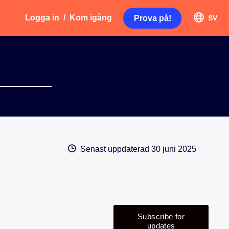
Logga in
/
Kom igång
Prova på!
SV
Senast uppdaterad
30 juni 2025
Subscribe for
updates