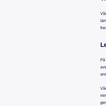
Vår
läm
fra
L
På 
avs
ans
Vår
min
gen