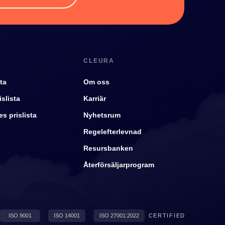
CLEURA
ta
Om oss
slista
Karriär
s prislista
Nyhetsrum
Regelefterlevnad
Resursbanken
Återförsäljarprogram
ISO 9001
ISO 14001
ISO 27001:2022
CERTIFIED