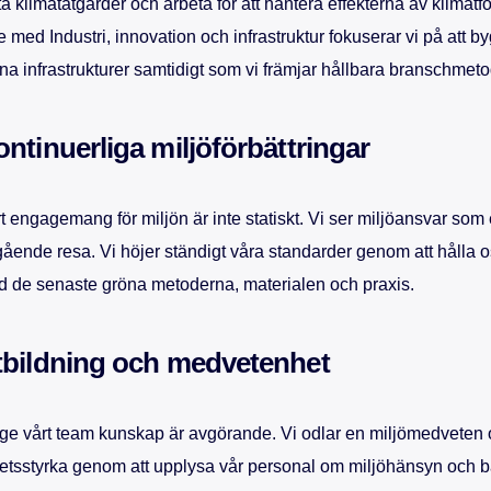
ta klimatåtgärder och arbeta för att hantera effekterna av klimatf
je med Industri, innovation och infrastruktur fokuserar vi på att b
na infrastrukturer samtidigt som vi främjar hållbara branschmeto
ntinuerliga miljöförbättringar
t engagemang för miljön är inte statiskt. Vi ser miljöansvar som 
ående resa. Vi höjer ständigt våra standarder genom att hålla
 de senaste gröna metoderna, materialen och praxis.
tbildning och medvetenhet
 ge vårt team kunskap är avgörande. Vi odlar en miljömedveten 
etsstyrka genom att upplysa vår personal om miljöhänsyn och b