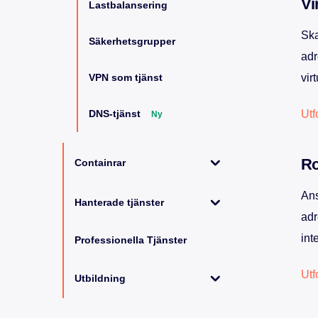
Vi
Lastbalansering
Ska
Säkerhetsgrupper
adr
VPN som tjänst
vir
DNS-tjänst
Ut
Ny
Ro
Containrar
Ans
Hanterade tjänster
adr
int
Professionella Tjänster
Utf
Utbildning