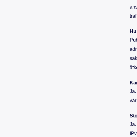
ans
tra
Hur
Pub
adr
säk
åtk
Kan
Ja.
vår
Stö
Ja.
IPv