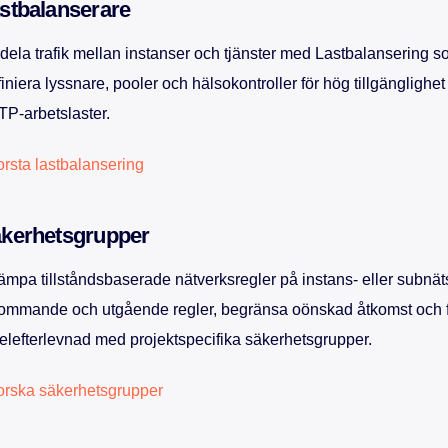
stbalanserare
dela trafik mellan instanser och tjänster med Lastbalansering so
iniera lyssnare, pooler och hälsokontroller för hög tillgänglighet
P-arbetslaster.
orsta lastbalansering
kerhetsgrupper
lämpa tillståndsbaserade nätverksregler på instans- eller subnät
ommande och utgående regler, begränsa oönskad åtkomst och 
elefterlevnad med projektspecifika säkerhetsgrupper.
orska säkerhetsgrupper