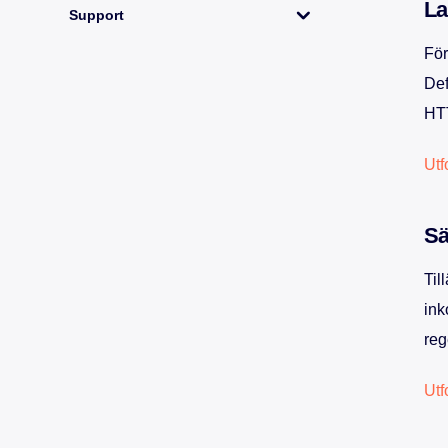
La
Support
För
Förtroendecenter
Def
HTT
Om Cleura
Utf
Partnerprogram
Sä
Rättsligt
Til
ink
reg
Utf