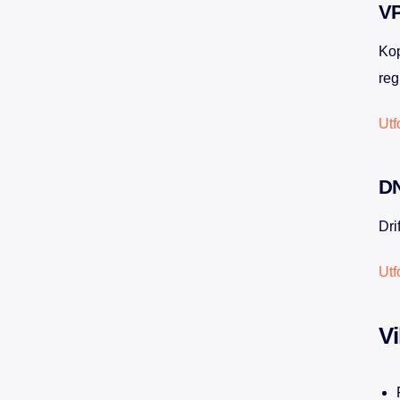
V
Kop
reg
Ut
DN
Dri
Utf
Vi