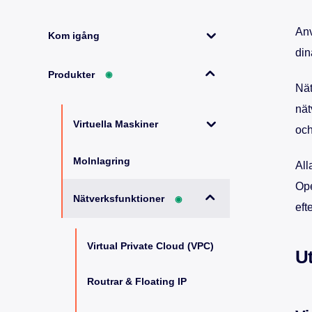
Anv
Kom igång
din
Produkter
◉
Nät
nät
Virtuella Maskiner
och
Molnlagring
All
Ope
Nätverksfunktioner
◉
eft
Virtual Private Cloud (VPC)
Ut
Routrar & Floating IP