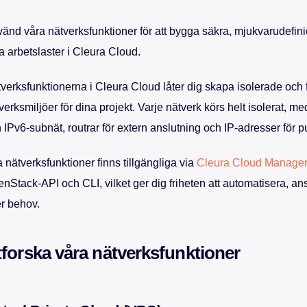
änd våra nätverksfunktioner för att bygga säkra, mjukvarudefini
a arbetslaster i Cleura Cloud.
verksfunktionerna i Cleura Cloud låter dig skapa isolerade och f
verksmiljöer för dina projekt. Varje nätverk körs helt isolerat, me
 IPv6-subnät, routrar för extern anslutning och IP-adresser för p
a nätverksfunktioner finns tillgängliga via
Cleura Cloud Manage
nStack-API och CLI, vilket ger dig friheten att automatisera, an
er behov.
forska våra nätverksfunktioner