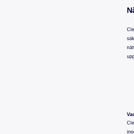
Nä
Cle
säk
nät
upp
Vad
Cle
ino