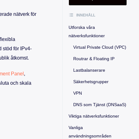
erade nätverk för
INNEHÅLL
Utforska våra
nätverksfunktioner
lexibla
Virtual Private Cloud (VPC)
d stöd för IPv4-
ublik åtkomst.
Routrar & Floating IP
Lastbalanserare
ment Panel
,
Säkerhetsgrupper
sluta och skala
VPN
DNS som Tjänst (DNSaaS)
Viktiga nätverksfunktioner
Vanliga
användningsområden