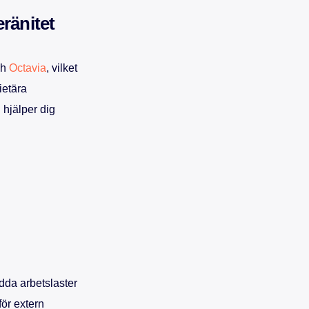
ränitet
ch
Octavia
, vilket
ietära
h hjälper dig
dda arbetslaster
för extern