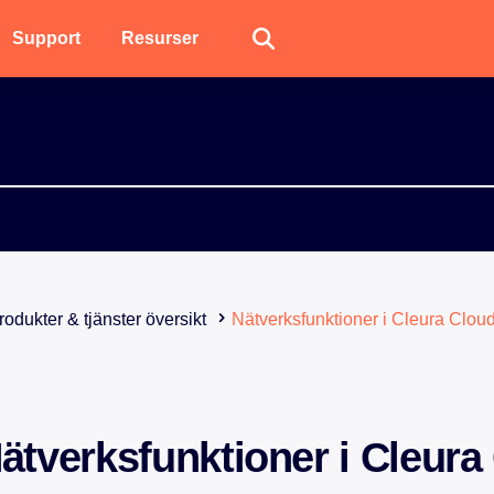
Support
Resurser
odukter & tjänster översikt
Nätverksfunktioner i Cleura Clou
ätverksfunktioner i Cleura