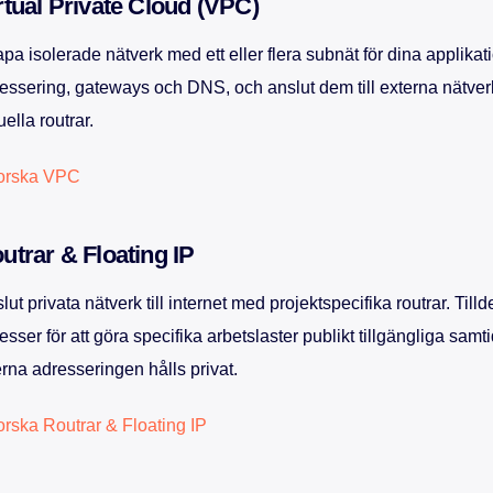
rtual Private Cloud (VPC)
pa isolerade nätverk med ett eller flera subnät för dina applikat
essering, gateways och DNS, och anslut dem till externa nätver
tuella routrar.
forska VPC
utrar & Floating IP
lut privata nätverk till internet med projektspecifika routrar. Tillde
esser för att göra specifika arbetslaster publikt tillgängliga sam
erna adresseringen hålls privat.
orska Routrar & Floating IP