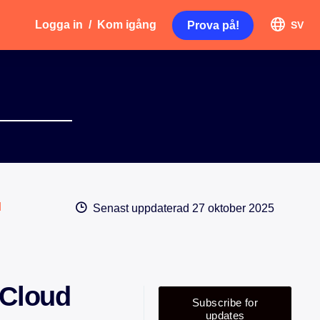
Logga in
/
Kom igång
Prova på!
SV
d
Senast uppdaterad
27 oktober 2025
 Cloud
Subscribe for
updates