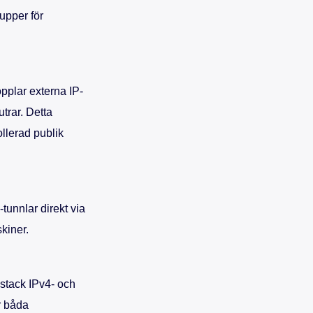
upper för
opplar externa IP-
utrar. Detta
ollerad publik
unnlar direkt via
kiner.
-stack IPv4- och
r båda