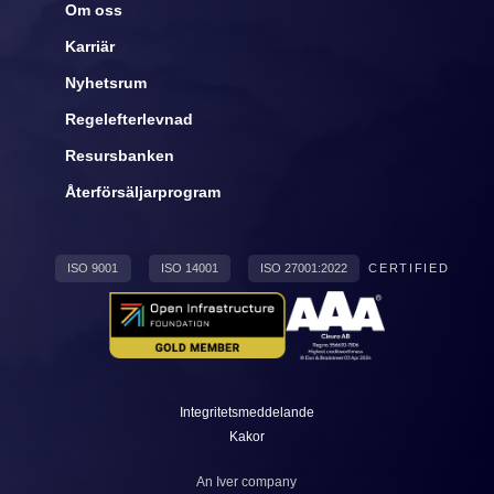
Om oss
Karriär
Nyhetsrum
Regelefterlevnad
Resursbanken
Återförsäljarprogram
ISO 9001
ISO 14001
ISO 27001:2022
CERTIFIED
Integritetsmeddelande
Kakor
An
Iver
company