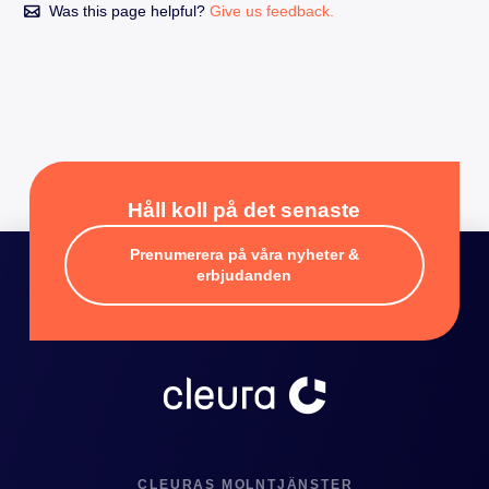
Was this page helpful?
Give us feedback.
Håll koll på det senaste
Prenumerera på våra nyheter &
erbjudanden
CLEURAS MOLNTJÄNSTER