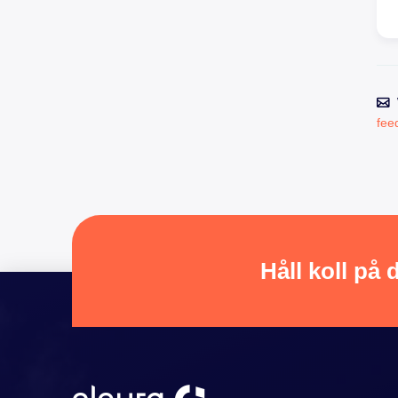
fee
Håll koll på 