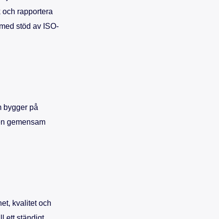
 och rapportera
a, med stöd av ISO-
om bygger på
h en gemensam
et, kvalitet och
l ett ständigt