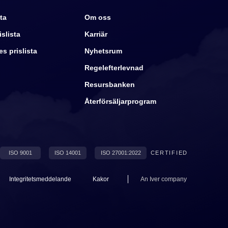
ta
Om oss
slista
Karriär
s prislista
Nyhetsrum
Regelefterlevnad
Resursbanken
Återförsäljarprogram
ISO 9001
ISO 14001
ISO 27001:2022
CERTIFIED
Integritetsmeddelande
Kakor
An
Iver
company