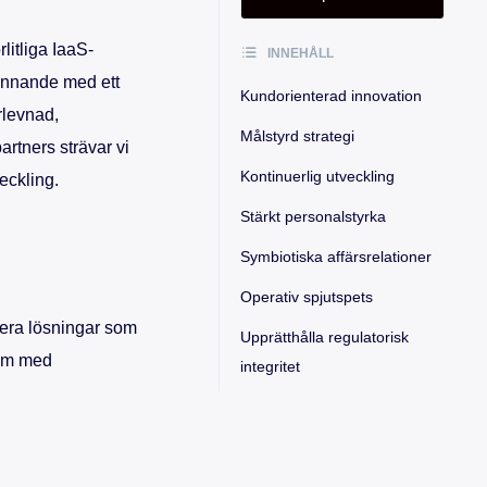
litliga IaaS-
INNEHÅLL
unnande med ett
Kundorienterad innovation
rlevnad,
Målstyrd strategi
artners strävar vi
Kontinuerlig utveckling
eckling.
Stärkt personalstyrka
Symbiotiska affärsrelationer
Operativ spjutspets
tera lösningar som
Upprätthålla regulatorisk
dem med
integritet