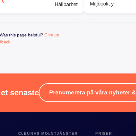
Miljöpolicy
Hållbarhet
Was this page helpful?
Give us
dback.
det senaste
Prenumerera på våra nyheter 
CLEURAS MOLNTJÄNSTER
PRISER