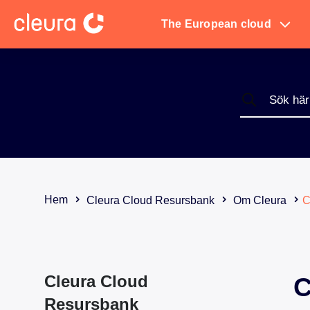
The European cloud
Hem
Cleura Cloud Resursbank
Om Cleura
C
Cleura Cloud
C
Resursbank