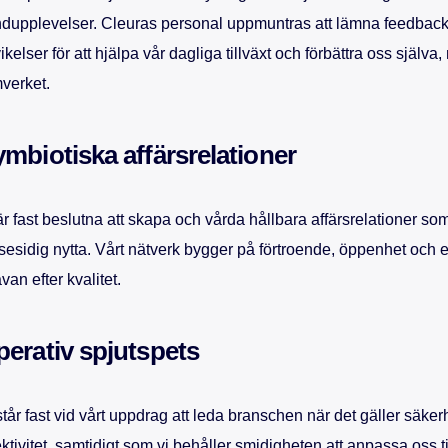
dupplevelser. Cleuras personal uppmuntras att lämna feedback
ikelser för att hjälpa vår dagliga tillväxt och förbättra oss själv
verket.
mbiotiska affärsrelationer
är fast beslutna att skapa och vårda hållbara affärsrelationer s
esidig nytta. Vårt nätverk bygger på förtroende, öppenhet oc
ävan efter kvalitet.
erativ spjutspets
står fast vid vårt uppdrag att leda branschen när det gäller säkerh
ektivitet, samtidigt som vi behåller smidigheten att anpassa oss til