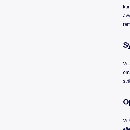
kun
avv
ram
Sy
Vi 
öms
str
Op
Vi 
eff