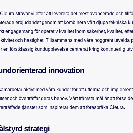
Cleura strävar vi efter att leverera det mest avancerade och tillför
aterade erbjudandet genom att kombinera vårt djupa tekniska k
rkt engagemang för operativ kvalitet inom säkerhet, kvalitet, efte
ektivitet och hastighet. Tillsammans med våra noggrant utvalda p
er en förstklassig kundupplevelse centrerat kring kontinuerlig utv
undorienterad innovation
samarbetar aktivt med våra kunder för att utforma och implemen
utser och överträffar deras behov. Vårt främsta mål är att förse 
erträffade tjänster som inspirerar dem att förespråka Cleura.
lstyrd strategi