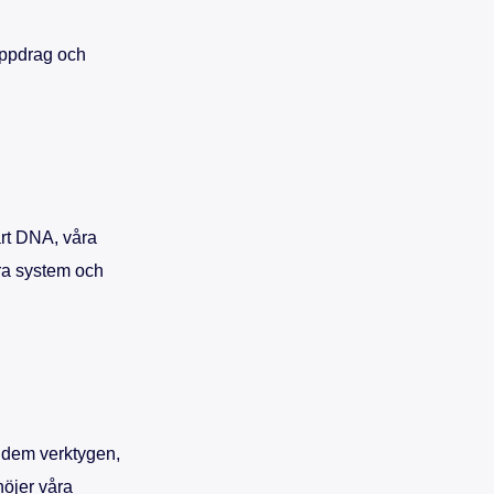
 uppdrag och
vårt DNA, våra
åra system och
r dem verktygen,
höjer våra