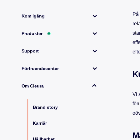
På 
Kom igång
rel
sta
Produkter
◉
eff
Support
eft
Förtroendecenter
K
Om Cleura
Vi 
för
Brand story
oöv
Karriär
Må
Hållbarhet