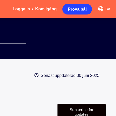
Logga in
/
Kom igång
Prova på!
SV
Senast uppdaterad
30 juni 2025
Subscribe for
updates