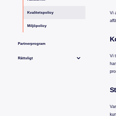
Kvalitetspolicy
Vi 
aff
Miljöpolicy
Ko
Partnerprogram
Vi 
Rättsligt
han
pro
St
Var
kun