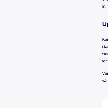
för
Up
Kär
sta
sta
för
Vår
vår