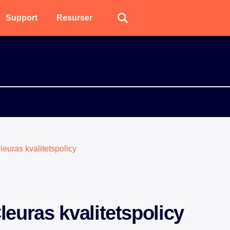
Support
Resurser
leuras kvalitetspolicy
leuras kvalitetspolicy